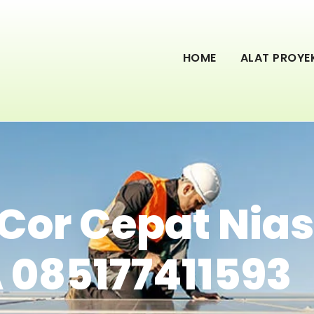
HOME
ALAT PROYE
Cor Cepat Nias
 085177411593