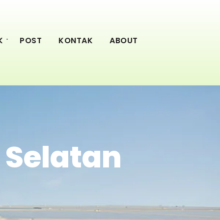
K
POST
KONTAK
ABOUT
 Selatan