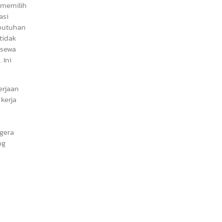
 memilih
asi
kebutuhan
 tidak
 sewa
 Ini
erjaan
kerja
egera
ng