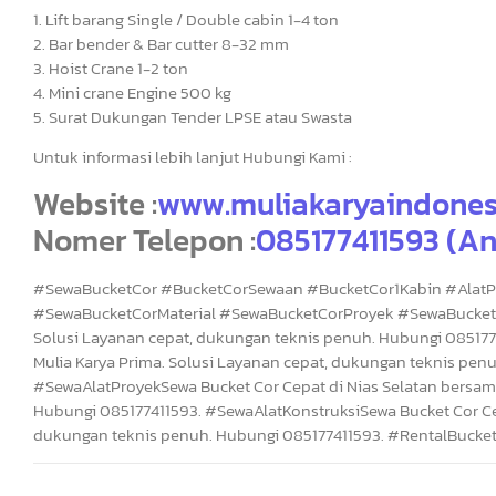
1. Lift barang Single / Double cabin 1-4 ton
2. Bar bender & Bar cutter 8-32 mm
3. Hoist Crane 1-2 ton
4. Mini crane Engine 500 kg
5. Surat Dukungan Tender LPSE atau Swasta
Untuk informasi lebih lanjut Hubungi Kami :
Website :
www.muliakaryaindones
Nomer Telepon :
085177411593 (An
#SewaBucketCor #BucketCorSewaan #BucketCor1Kabin #AlatP
#SewaBucketCorMaterial #SewaBucketCorProyek #SewaBucketCor
Solusi Layanan cepat, dukungan teknis penuh. Hubungi 085177
Mulia Karya Prima. Solusi Layanan cepat, dukungan teknis pe
#SewaAlatProyekSewa Bucket Cor Cepat di Nias Selatan bersama
Hubungi 085177411593. #SewaAlatKonstruksiSewa Bucket Cor Cep
dukungan teknis penuh. Hubungi 085177411593. #RentalBucke