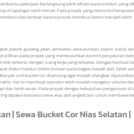
embantu pekerjaan berlangsung lebih efisien karena beton yang d
kerja di lapangan lebih hemat. Pada proyek yang menuntut kecepatan
 memberi nilai tambah karena proses distribusi beton menjadi lebih
, pabrik, gudang, jalan, jembatan, area pondasi, kolom, balok, lan
enjadi pilihan pada proyek yang membutuhkan kontrol penyaluran bet
 titik tertentu dengan ruang kerja yang terbatas. Dengan bantuan bu
apat diatur melalui sistem bukaan pada bagian bawah alat. Salah sa
nyak unit bucket cor dirancang agar mudah diangkat, diposisikan,
aktis. Hal ini membuat operator lebih mudah mengatur volume da
 rapi dan lebih aman. Pada proyek dengan kebutuhan pengecoran di 
sering dipakai bersama crane atau alat angkat lain untuk membawa b
an | Sewa Bucket Cor Nias Selatan |