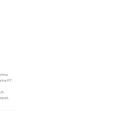
rima.
ama PT.
uh.
epat,