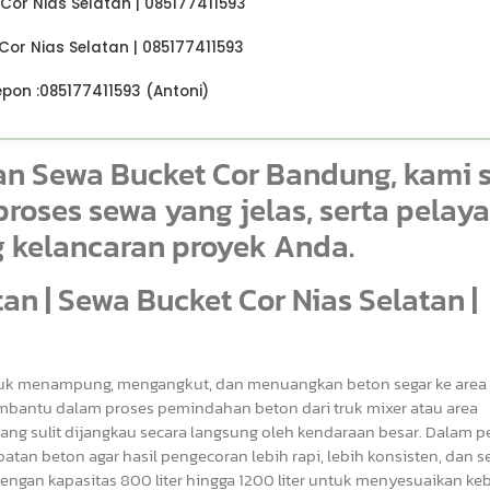
Cor Nias Selatan | 085177411593
Cor Nias Selatan | 085177411593
on :085177411593 (Antoni)
an Sewa Bucket Cor Bandung, kami 
roses sewa yang jelas, serta pelay
 kelancaran proyek Anda.
an | Sewa Bucket Cor Nias Selatan |
ntuk menampung, mengangkut, dan menuangkan beton segar ke area
membantu dalam proses pemindahan beton dari truk mixer atau area
ng sulit dijangkau secara langsung oleh kendaraan besar. Dalam p
an beton agar hasil pengecoran lebih rapi, lebih konsisten, dan s
gan kapasitas 800 liter hingga 1200 liter untuk menyesuaikan k