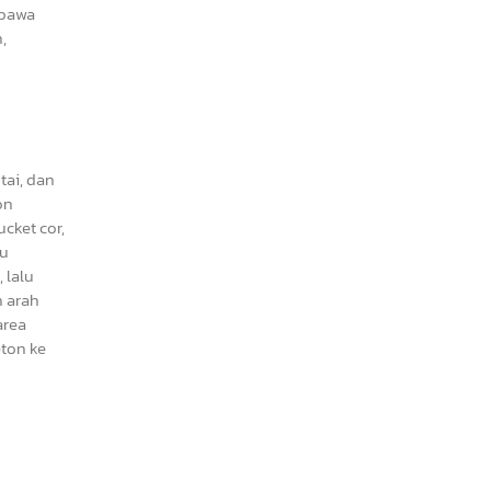
ibawa
,
tai, dan
on
cket cor,
tu
 lalu
n arah
area
eton ke