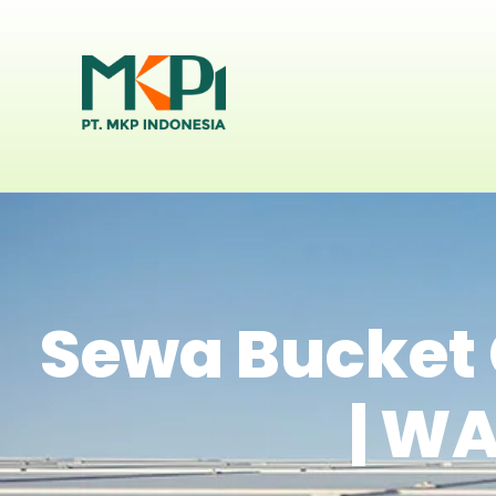
Sewa Bucket 
| WA