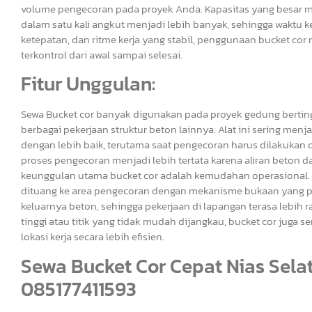
volume pengecoran pada proyek Anda. Kapasitas yang besar m
dalam satu kali angkut menjadi lebih banyak, sehingga waktu 
ketepatan, dan ritme kerja yang stabil, penggunaan bucket cor
terkontrol dari awal sampai selesai.
Fitur Unggulan:
Sewa Bucket cor banyak digunakan pada proyek gedung bertingkat
berbagai pekerjaan struktur beton lainnya. Alat ini sering m
dengan lebih baik, terutama saat pengecoran harus dilakukan di
proses pengecoran menjadi lebih tertata karena aliran beton d
keunggulan utama bucket cor adalah kemudahan operasional. Ba
dituang ke area pengecoran dengan mekanisme bukaan yang pr
keluarnya beton, sehingga pekerjaan di lapangan terasa lebih
tinggi atau titik yang tidak mudah dijangkau, bucket cor juga 
lokasi kerja secara lebih efisien.
Sewa Bucket Cor Cepat Nias Selat
085177411593