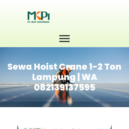
Sewa Hoist Crane 1-2 Ton
Lampung | WA
082139137595