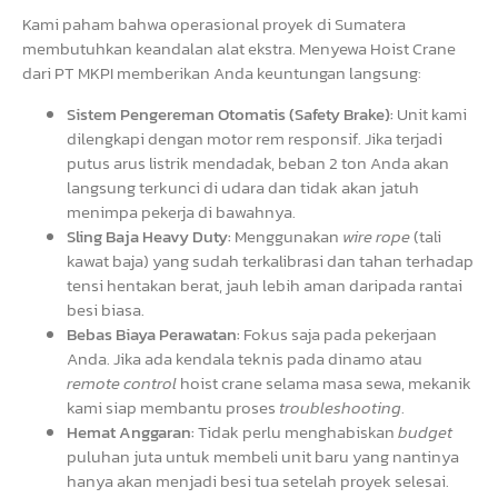
Kami paham bahwa operasional proyek di Sumatera
membutuhkan keandalan alat ekstra. Menyewa Hoist Crane
dari PT MKPI memberikan Anda keuntungan langsung:
Sistem Pengereman Otomatis (Safety Brake):
Unit kami
dilengkapi dengan motor rem responsif. Jika terjadi
putus arus listrik mendadak, beban 2 ton Anda akan
langsung terkunci di udara dan tidak akan jatuh
menimpa pekerja di bawahnya.
Sling Baja Heavy Duty:
Menggunakan
wire rope
(tali
kawat baja) yang sudah terkalibrasi dan tahan terhadap
tensi hentakan berat, jauh lebih aman daripada rantai
besi biasa.
Bebas Biaya Perawatan:
Fokus saja pada pekerjaan
Anda. Jika ada kendala teknis pada dinamo atau
remote control
hoist crane selama masa sewa, mekanik
kami siap membantu proses
troubleshooting
.
Hemat Anggaran:
Tidak perlu menghabiskan
budget
puluhan juta untuk membeli unit baru yang nantinya
hanya akan menjadi besi tua setelah proyek selesai.