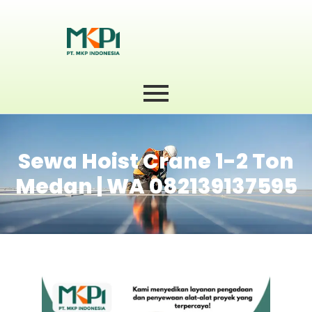
Sewa Hoist Crane 1-2 Ton
Medan | WA 082139137595