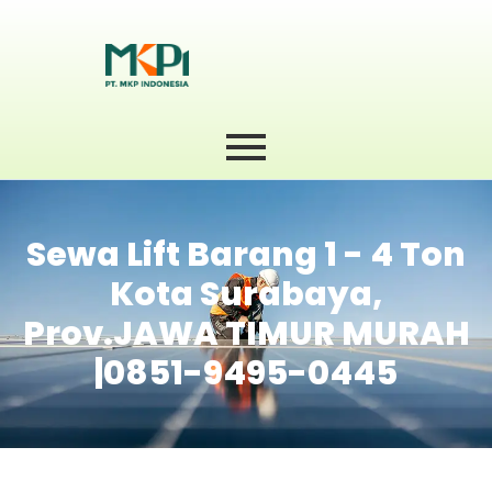
Sewa Lift Barang 1 - 4 Ton
Kota Surabaya,
Prov.JAWA TIMUR MURAH
|0851-9495-0445