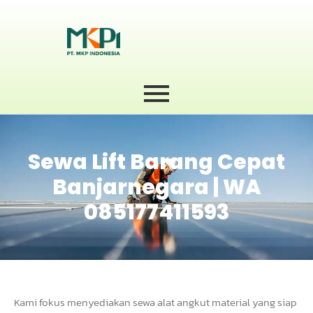
Sewa Lift Barang Cepat
Banjarnegara | WA
085177411593
Kami fokus menyediakan sewa alat angkut material yang siap