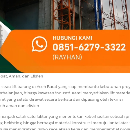
pat, Aman, dan Efisien
n sewa lift barang di Aceh Barat yang siap membantu kebutuhan pro
erbelanjaan, hingga kawasan industri. Kami menyediakan lift materi
it yang selalu dirawat secara berkala dan dipasang oleh teknisi
ih aman dan efisien.
 menjadi salah satu faktor yang menentukan keberhasilan sebuah pr
g, bekisting, hingga berbagai material konstruksi menuju lantai atas
juga meningkatkan risiko kecelakaan kerja dan memperlambat prog