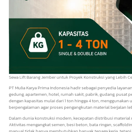
Sewa Lift Barang Jember untuk Proyek Konstruksi yang Lebih Ce
PT Mulia Karya Prima Indonesia hadir sebagai penyedia layana
gedung, apartemen, hotel, rumah sakit, pabrik, gudang, pusat p
dengan kapasitas mulai dari 1 ton hingga 4 ton, menggunakan un
berpengalaman agar proses pengangkutan material berjalan leb
Dalam dunia konstruksi modern, kecepatan distribusi material
Aktivitas mengangkat semen, besi beton, bata ringan, scaffoldin
manual tidak hanya membutuhkan banyak tenaga kerja, tetapi 