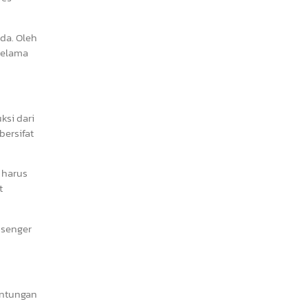
da. Oleh
 selama
ksi dari
bersifat
 harus
t
assenger
untungan