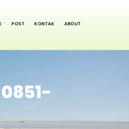
K
POST
KONTAK
ABOUT
 0851-