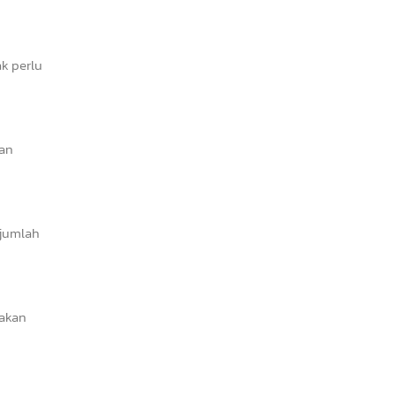
ak perlu
han
 jumlah
sakan