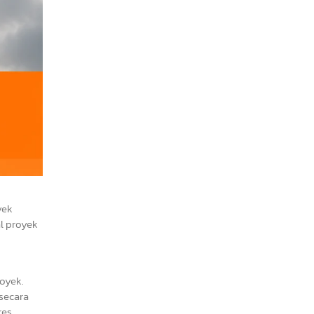
yek
al proyek
oyek.
 secara
res