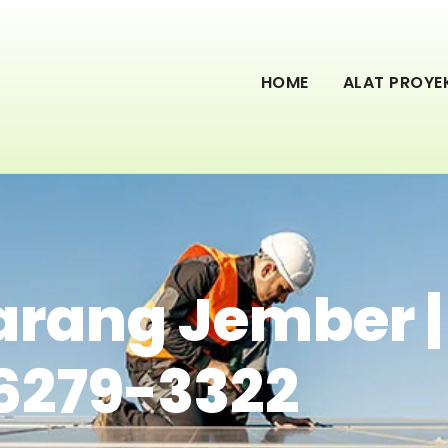
HOME
ALAT PROYE
Barang Jember |
6279-3322