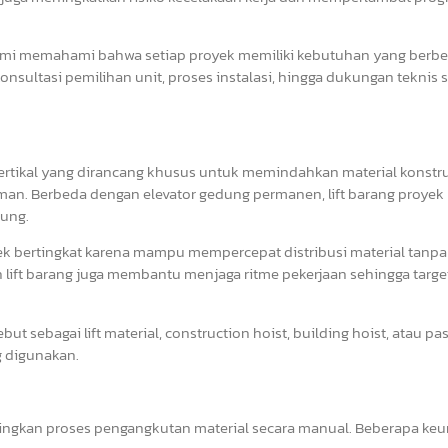
ami memahami bahwa setiap proyek memiliki kebutuhan yang berbe
konsultasi pemilihan unit, proses instalasi, hingga dukungan teknis
vertikal yang dirancang khusus untuk memindahkan material konstru
aman. Berbeda dengan elevator gedung permanen, lift barang proyek 
ung.
ek bertingkat karena mampu mempercepat distribusi material tanpa
ift barang juga membantu menjaga ritme pekerjaan sehingga targe
sebut sebagai lift material, construction hoist, building hoist, atau p
g digunakan.
ingkan proses pengangkutan material secara manual. Beberapa ke