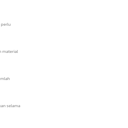
 perlu
n material
umlah
akan selama