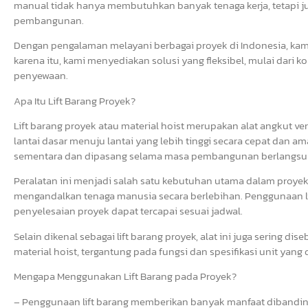
manual tidak hanya membutuhkan banyak tenaga kerja, tetapi j
pembangunan.
Dengan pengalaman melayani berbagai proyek di Indonesia, ka
karena itu, kami menyediakan solusi yang fleksibel, mulai dari k
penyewaan.
Apa Itu Lift Barang Proyek?
Lift barang proyek atau material hoist merupakan alat angkut v
lantai dasar menuju lantai yang lebih tinggi secara cepat dan a
sementara dan dipasang selama masa pembangunan berlangsu
Peralatan ini menjadi salah satu kebutuhan utama dalam proye
mengandalkan tenaga manusia secara berlebihan. Penggunaan li
penyelesaian proyek dapat tercapai sesuai jadwal.
Selain dikenal sebagai lift barang proyek, alat ini juga sering dise
material hoist, tergantung pada fungsi dan spesifikasi unit yang
Mengapa Menggunakan Lift Barang pada Proyek?
– Penggunaan lift barang memberikan banyak manfaat dibandin