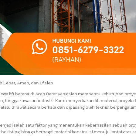
ih Cepat, Aman, dan Efisien
 sewa lift barang di Aceh Barat yang siap membantu kebutuhan proy
an, hingga kawasan industri. Kami menyediakan lift material proyek
selalu dirawat secara berkala dan dipasang oleh teknisi berpengala
menjadi salah satu faktor yang menentukan keberhasilan sebuah pro
 bekisting, hingga berbagai material konstruksi menuju lantai atas s