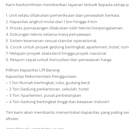
Kami berkomitmen memberikan layanan terbaik kepada setiap pe
1. Unit selalu dilakukan pemeriksaan dan perawatan berkala.
2. Kapasitas angkut mulai dari 1 ton hingga 4 ton.
3. Proses pemasangan dilakukan oleh teknisi berpengalaman.
4. Dukungan teknis selama masa penyewaan.
5. Sistem keamanan sesuai standar operasional.
6. Cocok untuk proyek gedung bertingkat, apartemen, hotel, ruma
7. Melayani proyek skala kecil hingga proyek nasional.
8. Respon cepat untuk konsultasi dan penawaran harga.
Pilihan Kapasitas Lift Barang
Kapasitas Rekomendasi Penggunaan
– 1 Ton Rumah bertingkat, ruko, gudang kecil
– 2 Ton Gedung perkantoran, sekolah, hotel
– 3 Ton Apartemen, pusat perbelanjaan
– 4 Ton Gedung bertingkat tinggi dan kawasan industri
Tim kami akan membantu menentukan kapasitas yang paling ses
efisien.
Jenis Proyek yang Kami Layani