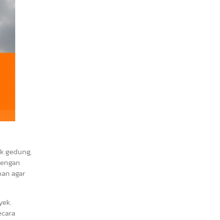
ek gedung,
 dengan
man agar
yek.
ecara