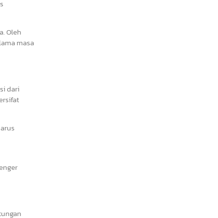
s
a. Oleh
selama masa
i dari
rsifat
harus
senger
ntungan