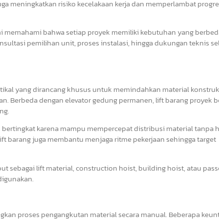
uga meningkatkan risiko kecelakaan kerja dan memperlambat progre
mi memahami bahwa setiap proyek memiliki kebutuhan yang berbed
onsultasi pemilihan unit, proses instalasi, hingga dukungan teknis 
ertikal yang dirancang khusus untuk memindahkan material konstruks
man. Berbeda dengan elevator gedung permanen, lift barang proyek be
ng.
k bertingkat karena mampu mempercepat distribusi material tanpa 
ft barang juga membantu menjaga ritme pekerjaan sehingga target
but sebagai lift material, construction hoist, building hoist, atau pas
 digunakan.
gkan proses pengangkutan material secara manual. Beberapa keu