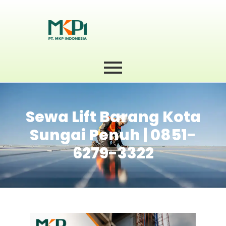
Sewa Lift Barang Kota
Sungai Penuh | 0851-
6279-3322