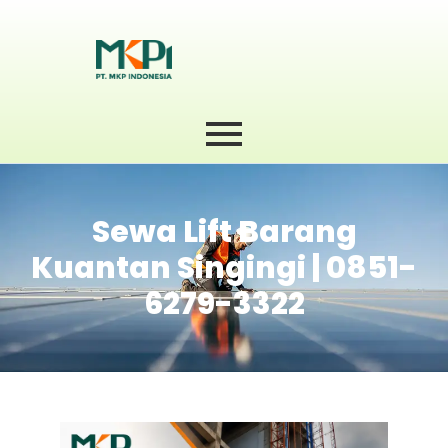
Sewa Lift Barang
Kuantan Singingi | 0851-
6279-3322