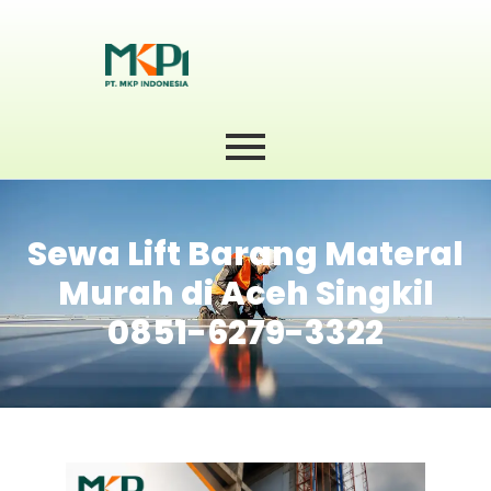
Sewa Lift Barang Materal
Murah di Aceh Singkil
0851-6279-3322