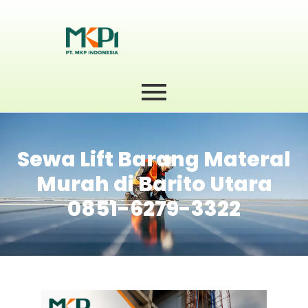
Sewa Lift Barang Materal
Murah di Barito Utara
0851-6279-3322