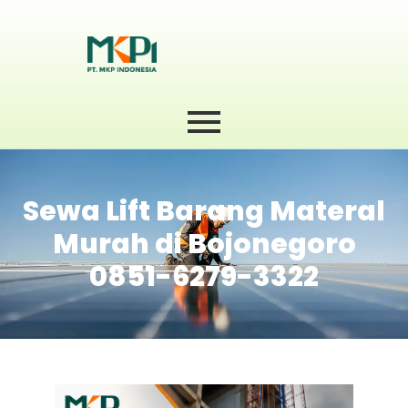
Sewa Lift Barang Materal
Murah di Bojonegoro
0851-6279-3322