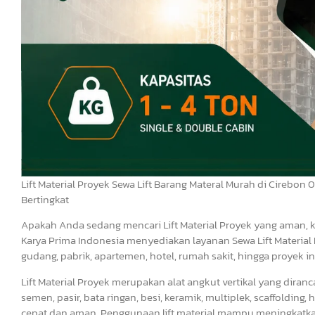
Lift Material Proyek Sewa Lift Barang Materal Murah di Cirebon
Bertingkat
Apakah Anda sedang mencari Lift Material Proyek yang aman,
Karya Prima Indonesia menyediakan layanan Sewa Lift Material 
gudang, pabrik, apartemen, hotel, rumah sakit, hingga proyek in
Lift Material Proyek merupakan alat angkut vertikal yang dir
semen, pasir, bata ringan, besi, keramik, multiplek, scaffoldin
cepat dan aman. Penggunaan lift material mampu meningkatkan 