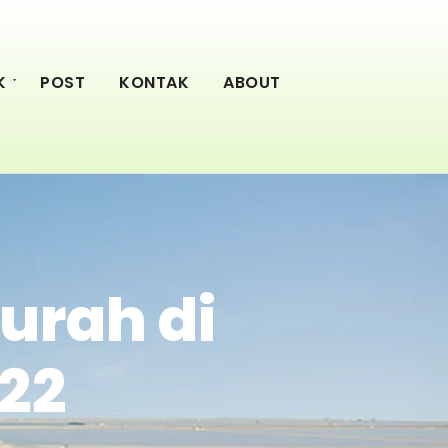
K
POST
KONTAK
ABOUT
urah di
22