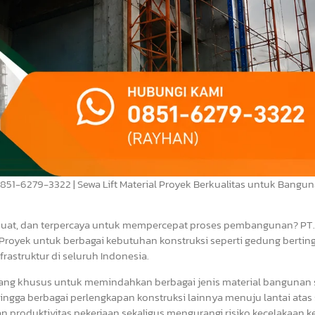
 0851-6279-3322 | Sewa Lift Material Proyek Berkualitas untuk Bangu
 kuat, dan terpercaya untuk mempercepat proses pembangunan? PT.
Proyek untuk berbagai kebutuhan konstruksi seperti gedung bertingk
frastruktur di seluruh Indonesia.
ancang khusus untuk memindahkan berbagai jenis material bangunan 
g, hingga berbagai perlengkapan konstruksi lainnya menuju lantai atas
produktivitas pekerjaan sekaligus mengurangi risiko kecelakaan ke