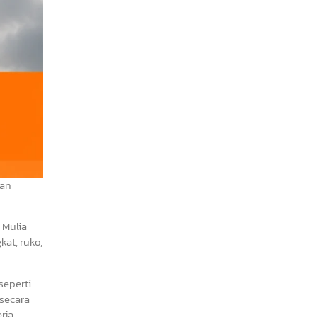
nan
 Mulia
at, ruko,
seperti
 secara
rja