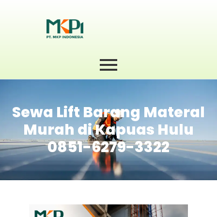
Sewa Lift Barang Materal
Murah di Kapuas Hulu
0851-6279-3322