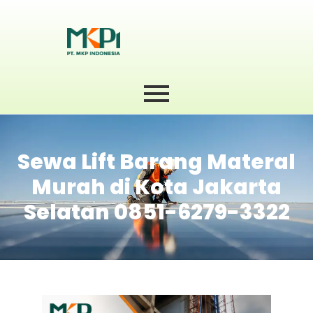
Sewa Lift Barang Materal
Murah di Kota Jakarta
Selatan 0851-6279-3322