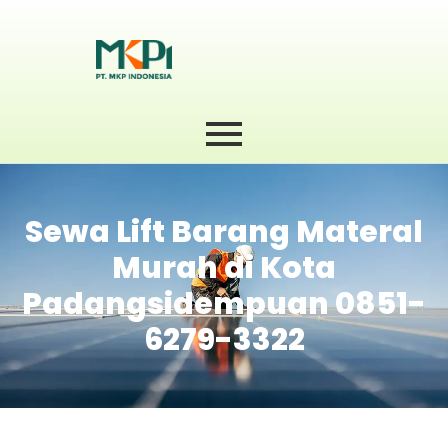
Sewa Lift Barang Materal
Murah di Kota
Padangsidempuan 0851-
6279-3322