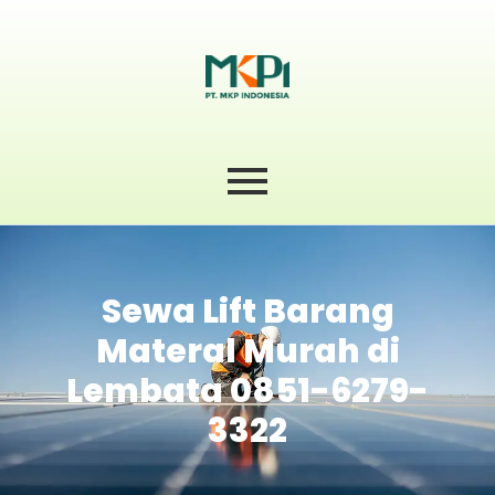
Sewa Lift Barang
Materal Murah di
Lembata 0851-6279-
3322