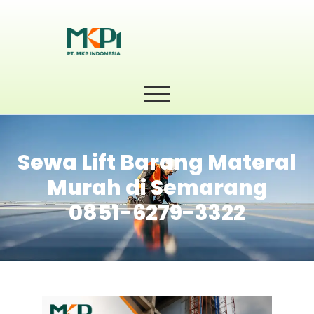
Sewa Lift Barang Materal
Murah di Semarang
0851-6279-3322