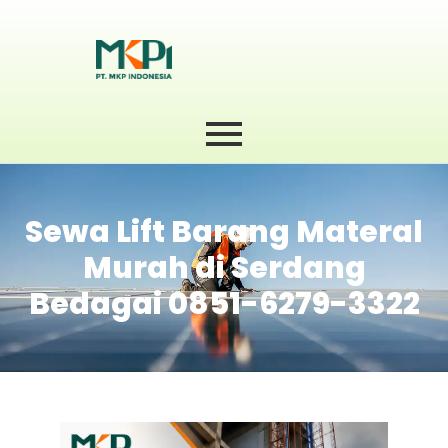
Sewa Lift Barang Materal
Murah di Serdang
Bedagai 0851-6279-3322