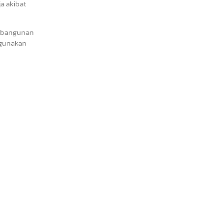
a akibat
embangunan
digunakan