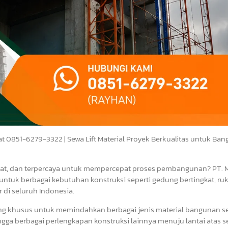
rat 0851-6279-3322 | Sewa Lift Material Proyek Berkualitas untuk Ba
uat, dan terpercaya untuk mempercepat proses pembangunan? PT. M
untuk berbagai kebutuhan konstruksi seperti gedung bertingkat, ruk
r di seluruh Indonesia.
cang khusus untuk memindahkan berbagai jenis material bangunan se
 hingga berbagai perlengkapan konstruksi lainnya menuju lantai atas s