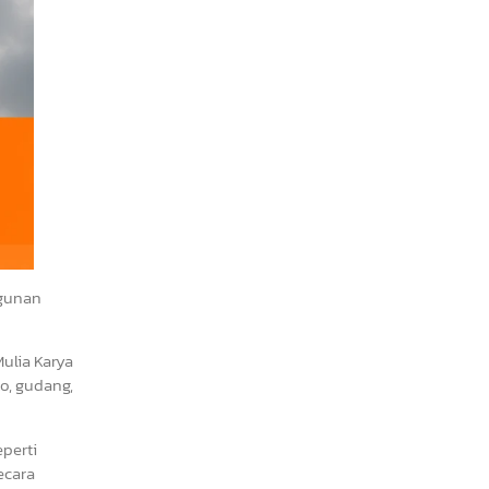
ngunan
ulia Karya
o, gudang,
perti
ecara