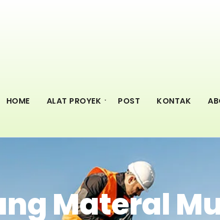
HOME
ALAT PROYEK
POST
KONTAK
AB
rang Materal M