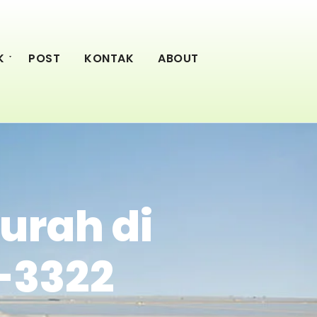
K
POST
KONTAK
ABOUT
urah di
-3322