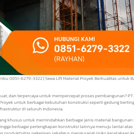
Bumbu 0851-6279-3322 | Sewa Lift Material Proyek Berkualitas untuk
 kuat, dan terpercaya untuk mempercepat proses pembangunan? PT.
Proyek untuk berbagai kebutuhan konstruksi seperti gedung bertingk
frastruktur di seluruh Indonesia.
ancang khusus untuk memindahkan berbagai jenis material bangunan 
g, hingga berbagai perlengkapan konstruksi lainnya menuju lantai atas
produktivitas pekerjaan sekaligus mengurangi risiko kecelakaan ke