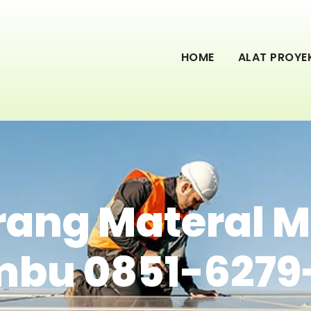
HOME
ALAT PROYE
rang Materal M
bu 0851-6279