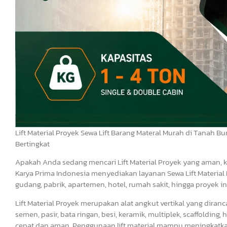
Lift Material Proyek Sewa Lift Barang Materal Murah di Tanah 
Bertingkat
Apakah Anda sedang mencari Lift Material Proyek yang aman,
Karya Prima Indonesia menyediakan layanan Sewa Lift Material 
gudang, pabrik, apartemen, hotel, rumah sakit, hingga proyek in
Lift Material Proyek merupakan alat angkut vertikal yang dir
semen, pasir, bata ringan, besi, keramik, multiplek, scaffoldin
cepat dan aman. Penggunaan lift material mampu meningkatkan 