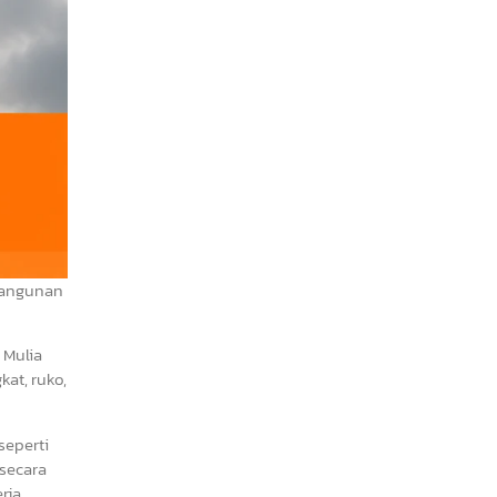
 Bangunan
 Mulia
at, ruko,
seperti
 secara
rja