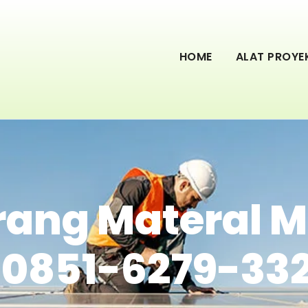
HOME
ALAT PROYE
rang Materal M
 0851-6279-33