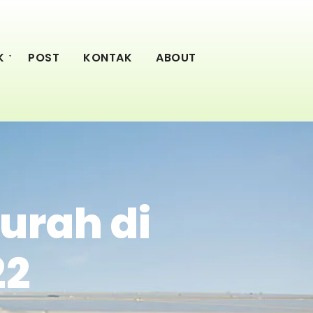
K
POST
KONTAK
ABOUT
urah di
22