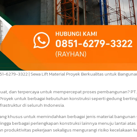
851-6279-3322 | Sewa Lift Material Proyek Berkualitas untuk Banguna
 kuat, dan terpercaya untuk mempercepat proses pembangunan? PT.
Proyek untuk berbagai kebutuhan konstruksi seperti gedung bertingk
frastruktur di seluruh Indonesia.
ancang khusus untuk memindahkan berbagai jenis material bangunan 
g, hingga berbagai perlengkapan konstruksi lainnya menuju lantai atas
produktivitas pekerjaan sekaligus mengurangi risiko kecelakaan ke