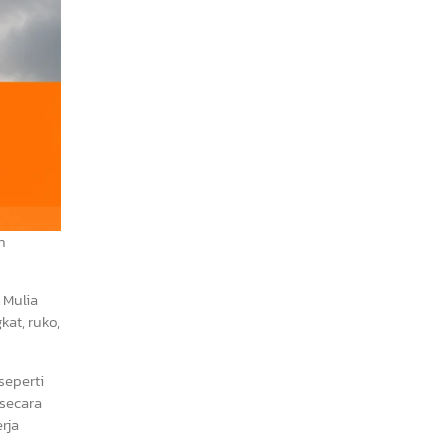
n
 Mulia
at, ruko,
seperti
 secara
rja