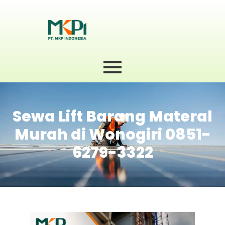
Sewa Lift Barang Materal
Murah di Wonogiri 0851-
6279-3322