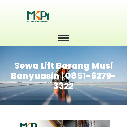
Sewa Lift Barang Musi
Banyuasin | 0851-6279-
3322