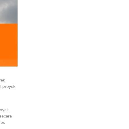
yek
al proyek
oyek.
 secara
res