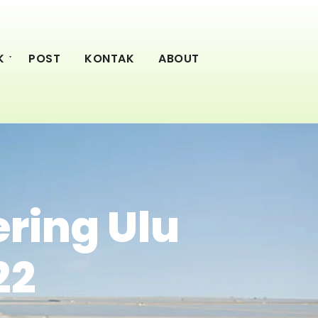
K
POST
KONTAK
ABOUT
ring Ulu
22