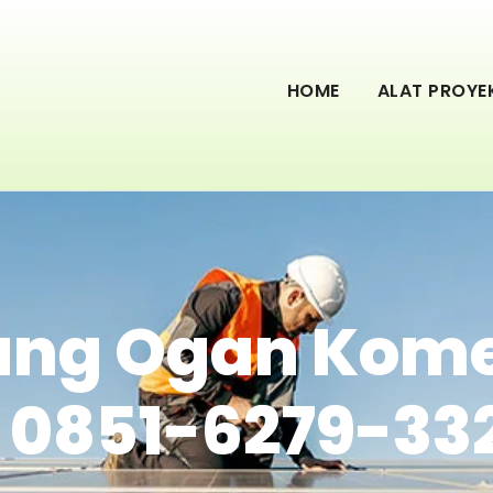
HOME
ALAT PROYE
rang Ogan Kome
| 0851-6279-33