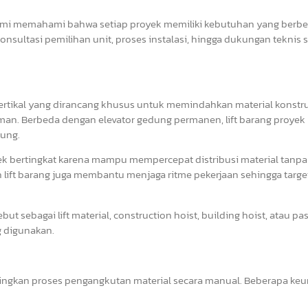
ami memahami bahwa setiap proyek memiliki kebutuhan yang berbe
konsultasi pemilihan unit, proses instalasi, hingga dukungan teknis
vertikal yang dirancang khusus untuk memindahkan material konstru
aman. Berbeda dengan elevator gedung permanen, lift barang proyek 
ung.
ek bertingkat karena mampu mempercepat distribusi material tanpa
ift barang juga membantu menjaga ritme pekerjaan sehingga targe
sebut sebagai lift material, construction hoist, building hoist, atau p
g digunakan.
ingkan proses pengangkutan material secara manual. Beberapa ke