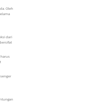
da. Oleh
 selama
ksi dari
bersifat
 harus
t
assenger
untungan