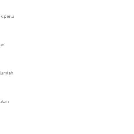
ak perlu
han
 jumlah
sakan