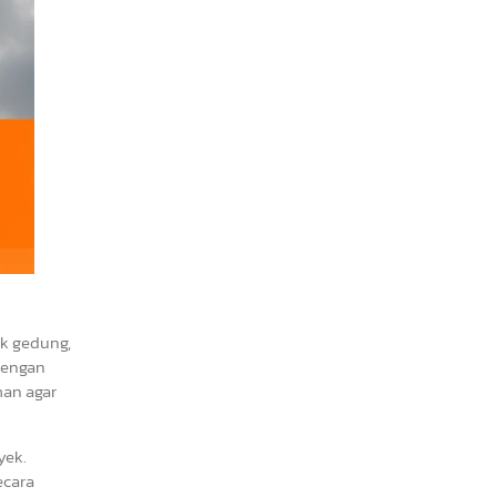
ek gedung,
 dengan
man agar
yek.
ecara