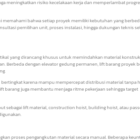
uga meningkatkan risiko kecelakaan kerja dan memperlambat progre
mi memahami bahwa setiap proyek memiliki kebutuhan yang berbed
onsultasi pemilihan unit, proses instalasi, hingga dukungan teknis 
ertikal yang dirancang khusus untuk memindahkan material konstruks
man. Berbeda dengan elevator gedung permanen, lift barang proyek be
ng.
k bertingkat karena mampu mempercepat distribusi material tanpa 
ft barang juga membantu menjaga ritme pekerjaan sehingga target
but sebagai lift material, construction hoist, building hoist, atau pas
 digunakan.
gkan proses pengangkutan material secara manual. Beberapa keu