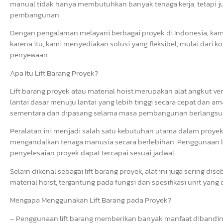
manual tidak hanya membutuhkan banyak tenaga kerja, tetapi j
pembangunan.
Dengan pengalaman melayani berbagai proyek di Indonesia, ka
karena itu, kami menyediakan solusi yang fleksibel, mulai dari k
penyewaan.
Apa Itu Lift Barang Proyek?
Lift barang proyek atau material hoist merupakan alat angkut v
lantai dasar menuju lantai yang lebih tinggi secara cepat dan a
sementara dan dipasang selama masa pembangunan berlangsu
Peralatan ini menjadi salah satu kebutuhan utama dalam proye
mengandalkan tenaga manusia secara berlebihan. Penggunaan li
penyelesaian proyek dapat tercapai sesuai jadwal.
Selain dikenal sebagai lift barang proyek, alat ini juga sering dise
material hoist, tergantung pada fungsi dan spesifikasi unit yang
Mengapa Menggunakan Lift Barang pada Proyek?
– Penggunaan lift barang memberikan banyak manfaat dibandin