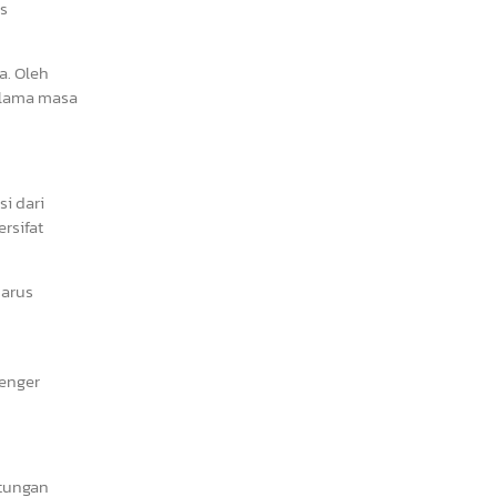
s
a. Oleh
selama masa
i dari
rsifat
harus
senger
ntungan