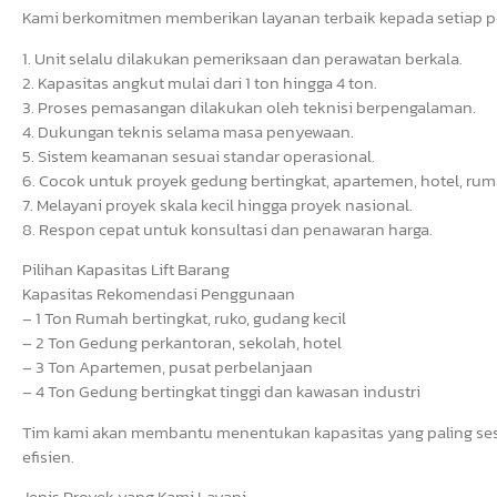
Kami berkomitmen memberikan layanan terbaik kepada setiap pe
1. Unit selalu dilakukan pemeriksaan dan perawatan berkala.
2. Kapasitas angkut mulai dari 1 ton hingga 4 ton.
3. Proses pemasangan dilakukan oleh teknisi berpengalaman.
4. Dukungan teknis selama masa penyewaan.
5. Sistem keamanan sesuai standar operasional.
6. Cocok untuk proyek gedung bertingkat, apartemen, hotel, ruma
7. Melayani proyek skala kecil hingga proyek nasional.
8. Respon cepat untuk konsultasi dan penawaran harga.
Pilihan Kapasitas Lift Barang
Kapasitas Rekomendasi Penggunaan
– 1 Ton Rumah bertingkat, ruko, gudang kecil
– 2 Ton Gedung perkantoran, sekolah, hotel
– 3 Ton Apartemen, pusat perbelanjaan
– 4 Ton Gedung bertingkat tinggi dan kawasan industri
Tim kami akan membantu menentukan kapasitas yang paling ses
efisien.
Jenis Proyek yang Kami Layani