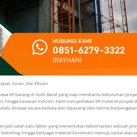
epat, Aman, dan Efisien
 sewa lift barang di Aceh Barat yang siap membantu kebutuhan proy
an, hingga kawasan industri. Kami menyediakan lift material proyek
selalu dirawat secara berkala dan dipasang oleh teknisi berpengala
menjadi salah satu faktor yang menentukan keberhasilan sebuah pro
 bekisting, hingga berbagai material konstruksi menuju lantai atas s