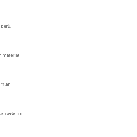
 perlu
n material
umlah
akan selama