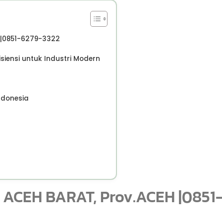
H |0851-6279-3322
isiensi untuk Industri Modern
ndonesia
n ACEH BARAT, Prov.ACEH |0851