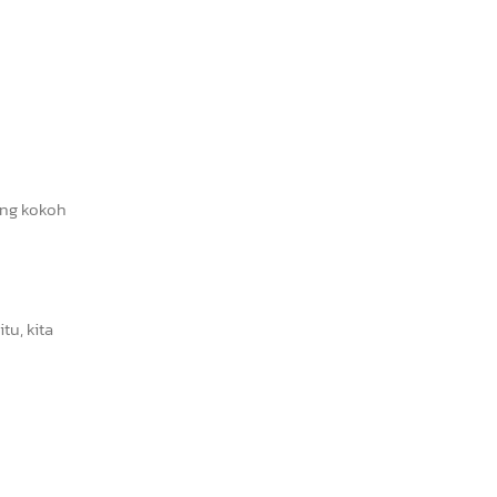
ang kokoh
u, kita