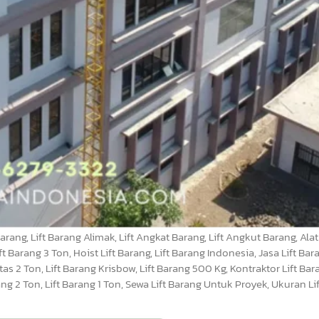
rang, Lift Barang Alimak, Lift Angkat Barang, Lift Angkut Barang, Alat 
t Barang 3 Ton, Hoist Lift Barang, Lift Barang Indonesia, Jasa Lift Bara
as 2 Ton, Lift Barang Krisbow, Lift Barang 500 Kg, Kontraktor Lift Bara
rang 2 Ton, Lift Barang 1 Ton, Sewa Lift Barang Untuk Proyek, Ukuran Li