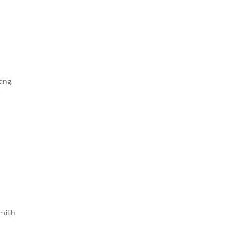
ang.
milih