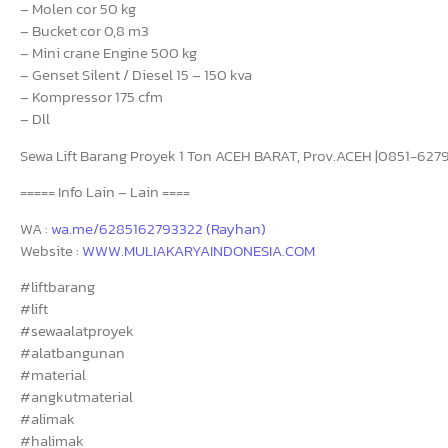
– Molen cor 50 kg
– Bucket cor 0,8 m3
– Mini crane Engine 500 kg
– Genset Silent / Diesel 15 – 150 kva
– Kompressor 175 cfm
– Dll
Sewa Lift Barang Proyek 1 Ton ACEH BARAT, Prov.ACEH |0851-627
===== Info Lain – Lain ====
WA :
wa.me/6285162793322 (Rayhan)
Website :
WWW.MULIAKARYAINDONESIA.COM
#liftbarang
#lift
#sewaalatproyek
#alatbangunan
#material
#angkutmaterial
#alimak
#halimak