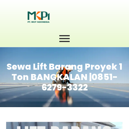
Sewa Lift Barang Proyek 1
Ton BANGKALAN |0851-
6279-3322