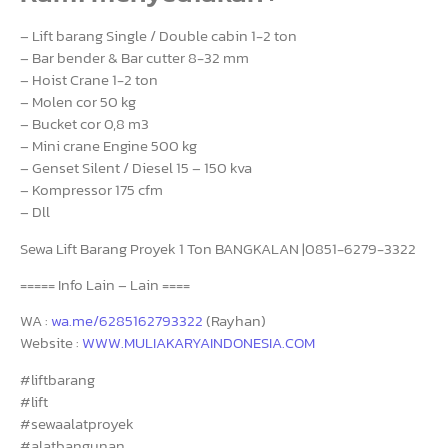
– Lift barang Single / Double cabin 1-2 ton
– Bar bender & Bar cutter 8-32 mm
– Hoist Crane 1-2 ton
– Molen cor 50 kg
– Bucket cor 0,8 m3
– Mini crane Engine 500 kg
– Genset Silent / Diesel 15 – 150 kva
– Kompressor 175 cfm
– Dll
Sewa Lift Barang Proyek 1 Ton BANGKALAN |0851-6279-3322
===== Info Lain – Lain ====
WA :
wa.me/6285162793322
(Rayhan)
Website :
WWW.MULIAKARYAINDONESIA.COM
#liftbarang
#lift
#sewaalatproyek
#alatbangunan