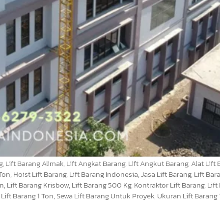
 Lift Barang Alimak, Lift Angkat Barang, Lift Angkut Barang, Alat Lift B
on, Hoist Lift Barang, Lift Barang Indonesia, Jasa Lift Barang, Lift Bar
n, Lift Barang Krisbow, Lift Barang 500 Kg, Kontraktor Lift Barang, Lift
n, Lift Barang 1 Ton, Sewa Lift Barang Untuk Proyek, Ukuran Lift Barang 