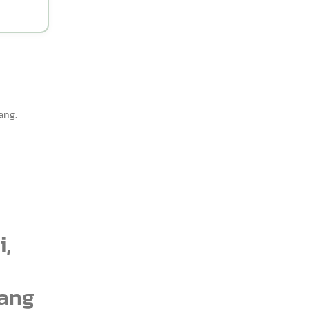
ang.
i,
rang