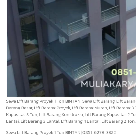
Sewa Lift Barang Proyek 1 Ton BINTAN, Sewa Lift Barang, Lift Barang,
Barang Besar, Lift Barang Proyek, Lift Barang Murah, Lift Barang 3 T
Kapasitas 3 Ton, Lift Barang Konstruksi, Lift Barang Kapasitas 2 To
Lantai, Lift Barang 3 Lantai, Lift Barang 4 Lantai, Lift Barang 2 To
Sewa Lift Barang Proyek 1 Ton BINTAN |0851-6279-3322