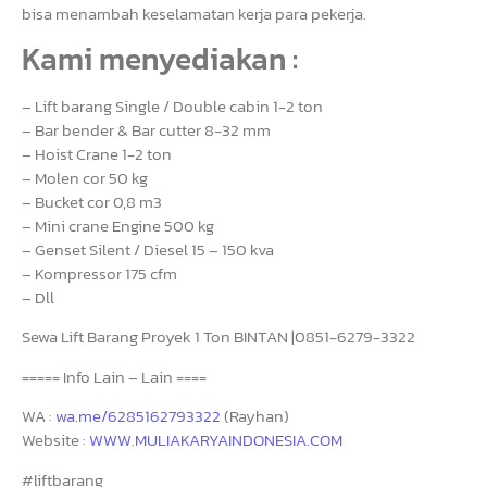
bisa menambah keselamatan kerja para pekerja.
Kami menyediakan :
– Lift barang Single / Double cabin 1-2 ton
– Bar bender & Bar cutter 8-32 mm
– Hoist Crane 1-2 ton
– Molen cor 50 kg
– Bucket cor 0,8 m3
– Mini crane Engine 500 kg
– Genset Silent / Diesel 15 – 150 kva
– Kompressor 175 cfm
– Dll
Sewa Lift Barang Proyek 1 Ton BINTAN |0851-6279-3322
===== Info Lain – Lain ====
WA :
wa.me/6285162793322
(Rayhan)
Website :
WWW.MULIAKARYAINDONESIA.COM
#liftbarang