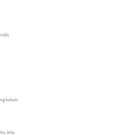
milih
ang kokoh
u, kita