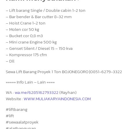
– Lift barang Single / Double cabin 1-2 ton
– Bar bender & Bar cutter 8-32 mm
– Hoist Crane 1-2 ton
– Molen cor 50 kg
– Bucket cor 0,8 m3
– Mini crane Engine 500 kg
– Genset Silent / Diesel 15 – 150 kva
– Kompressor 175 cfm
– Dll
Sewa Lift Barang Proyek 1 Ton BOJONEGORO |0851-6279-3322
===== Info Lain – Lain ====
WA :
wa.me/6285162793322
(Rayhan)
Website :
WWW.MULIAKARYAINDONESIA.COM
#liftbarang
#lift
#sewaalatproyek
#alatbangunan