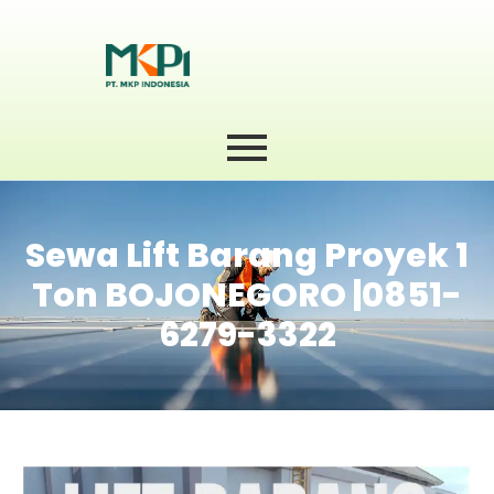
Sewa Lift Barang Proyek 1
Ton BOJONEGORO |0851-
6279-3322