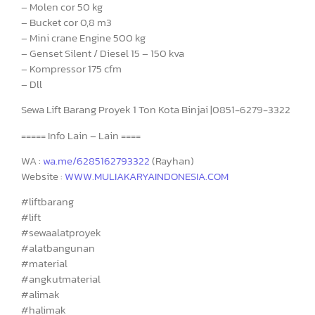
– Molen cor 50 kg
– Bucket cor 0,8 m3
– Mini crane Engine 500 kg
– Genset Silent / Diesel 15 – 150 kva
– Kompressor 175 cfm
– Dll
Sewa Lift Barang Proyek 1 Ton Kota Binjai |0851-6279-3322
===== Info Lain – Lain ====
WA :
wa.me/6285162793322
(Rayhan)
Website :
WWW.MULIAKARYAINDONESIA.COM
#liftbarang
#lift
#sewaalatproyek
#alatbangunan
#material
#angkutmaterial
#alimak
#halimak