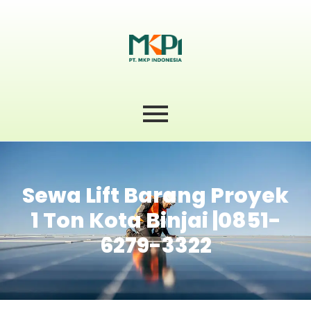
Sewa Lift Barang Proyek
1 Ton Kota Binjai |0851-
6279-3322