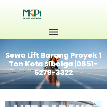
Sewa Lift Barang Proyek 1
Ton Kota Sibolga |0851-
6279-3322