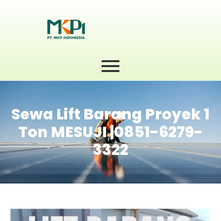
Sewa Lift Barang Proyek 1
Ton MESUJI |0851-6279-
3322