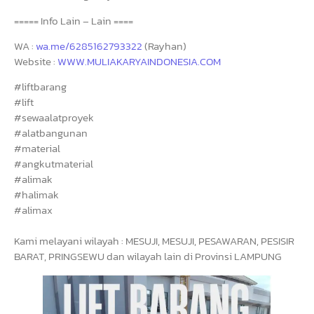
===== Info Lain – Lain ====
WA :
wa.me/6285162793322
(Rayhan)
Website :
WWW.MULIAKARYAINDONESIA.COM
#liftbarang
#lift
#sewaalatproyek
#alatbangunan
#material
#angkutmaterial
#alimak
#halimak
#alimax
Kami melayani wilayah : MESUJI, MESUJI, PESAWARAN, PESISIR
BARAT, PRINGSEWU dan wilayah lain di Provinsi LAMPUNG