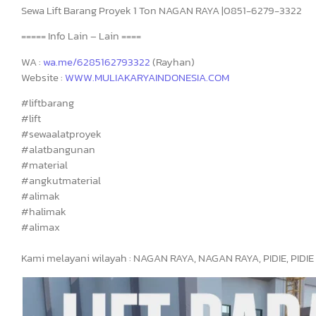
Sewa Lift Barang Proyek 1 Ton NAGAN RAYA |0851-6279-3322
===== Info Lain – Lain ====
WA :
wa.me/6285162793322
(Rayhan)
Website :
WWW.MULIAKARYAINDONESIA.COM
#liftbarang
#lift
#sewaalatproyek
#alatbangunan
#material
#angkutmaterial
#alimak
#halimak
#alimax
Kami melayani wilayah : NAGAN RAYA, NAGAN RAYA, PIDIE, PIDIE 