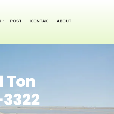
K
POST
KONTAK
ABOUT
1 Ton
-3322