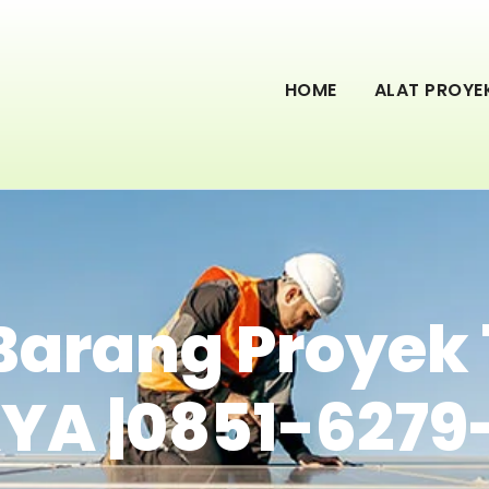
HOME
ALAT PROYE
 Barang Proyek 
A |0851-6279