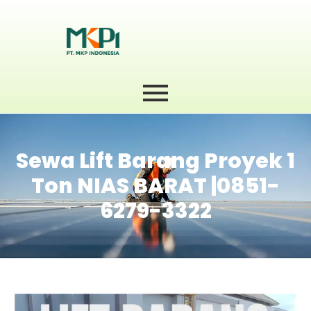
Sewa Lift Barang Proyek 1
Ton NIAS BARAT |0851-
6279-3322