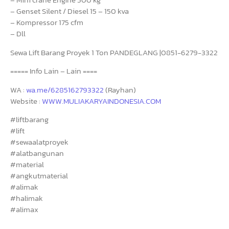
– Genset Silent / Diesel 15 – 150 kva
– Kompressor 175 cfm
– Dll
Sewa Lift Barang Proyek 1 Ton PANDEGLANG |0851-6279-3322
===== Info Lain – Lain ====
WA :
wa.me/6285162793322
(Rayhan)
Website :
WWW.MULIAKARYAINDONESIA.COM
#liftbarang
#lift
#sewaalatproyek
#alatbangunan
#material
#angkutmaterial
#alimak
#halimak
#alimax