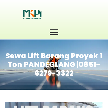
Sewa Lift Barang Proyek 1
Ton PANDEGLANG |0851-
6279-3322