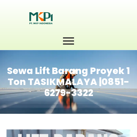
Sewa Lift Barang Proyek 1
Ton TASIKMALAYA |0851-
6279-3322