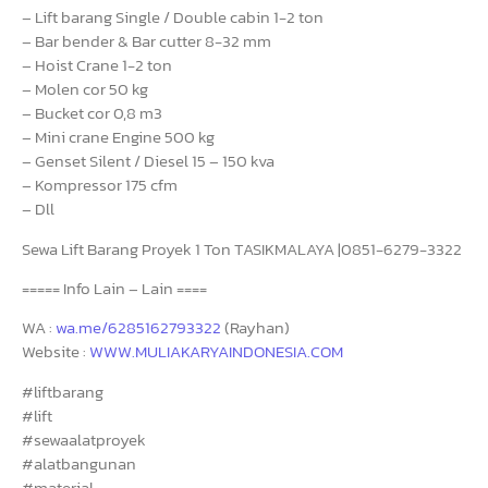
– Lift barang Single / Double cabin 1-2 ton
– Bar bender & Bar cutter 8-32 mm
– Hoist Crane 1-2 ton
– Molen cor 50 kg
– Bucket cor 0,8 m3
– Mini crane Engine 500 kg
– Genset Silent / Diesel 15 – 150 kva
– Kompressor 175 cfm
– Dll
Sewa Lift Barang Proyek 1 Ton TASIKMALAYA |0851-6279-3322
===== Info Lain – Lain ====
WA :
wa.me/6285162793322
(Rayhan)
Website :
WWW.MULIAKARYAINDONESIA.COM
#liftbarang
#lift
#sewaalatproyek
#alatbangunan
#material