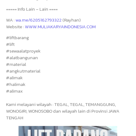
===== Info Lain – Lain ====
WA :
wa.me/6285162793322
(Rayhan)
Website :
WWW.MULIAKARYAINDONESIA.COM
#liftbarang
#lift
#sewaalatproyek
#alatbangunan
#material
#angkutmaterial
#alimak
#halimak
#alimax
Kami melayani wilayah : TEGAL, TEGAL, TEMANGGUNG,
WONOGIRI, WONOSOBO dan wilayah lain di Provinsi JAWA
TENGAH