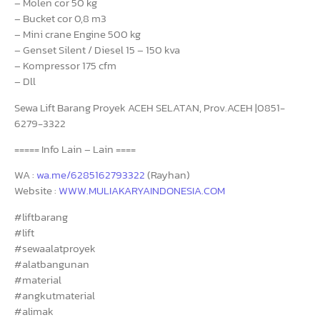
– Molen cor 50 kg
– Bucket cor 0,8 m3
– Mini crane Engine 500 kg
– Genset Silent / Diesel 15 – 150 kva
– Kompressor 175 cfm
– Dll
Sewa Lift Barang Proyek ACEH SELATAN, Prov.ACEH |0851-
6279-3322
===== Info Lain – Lain ====
WA :
wa.me/6285162793322
(Rayhan)
Website :
WWW.MULIAKARYAINDONESIA.COM
#liftbarang
#lift
#sewaalatproyek
#alatbangunan
#material
#angkutmaterial
#alimak