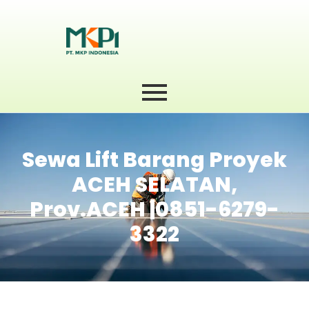
Sewa Lift Barang Proyek
ACEH SELATAN,
Prov.ACEH |0851-6279-
3322