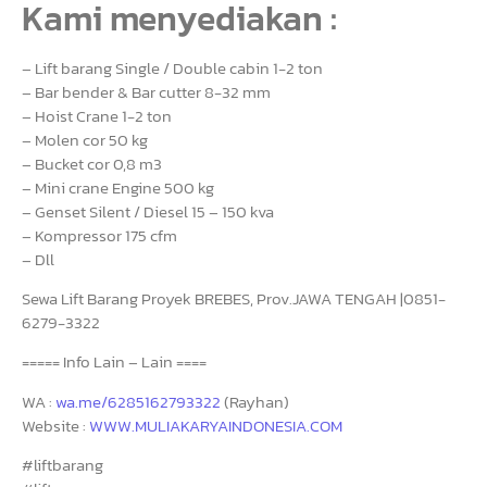
Kami menyediakan :
– Lift barang Single / Double cabin 1-2 ton
– Bar bender & Bar cutter 8-32 mm
– Hoist Crane 1-2 ton
– Molen cor 50 kg
– Bucket cor 0,8 m3
– Mini crane Engine 500 kg
– Genset Silent / Diesel 15 – 150 kva
– Kompressor 175 cfm
– Dll
Sewa Lift Barang Proyek BREBES, Prov.JAWA TENGAH |0851-
6279-3322
===== Info Lain – Lain ====
WA :
wa.me/6285162793322
(Rayhan)
Website :
WWW.MULIAKARYAINDONESIA.COM
#liftbarang