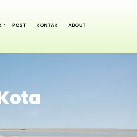
K
POST
KONTAK
ABOUT
kKota