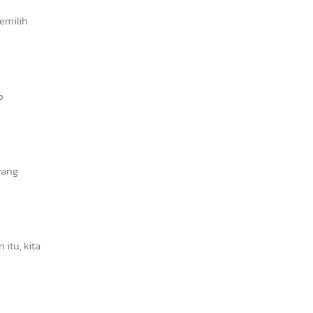
emilih
p
yang
itu, kita