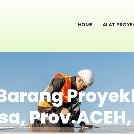
HOME
ALAT PROYE
 Barang Proye
sa, Prov.ACEH,