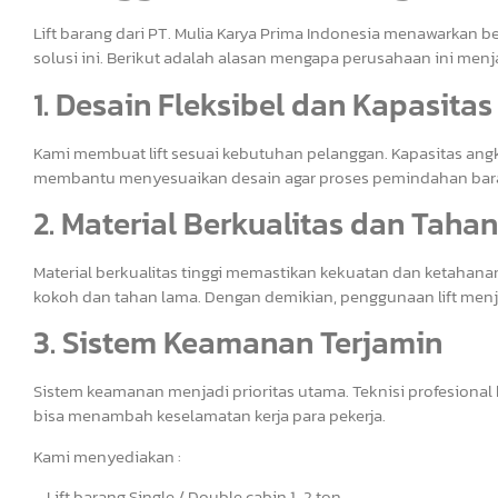
Lift barang dari PT. Mulia Karya Prima Indonesia menawarkan 
solusi ini. Berikut adalah alasan mengapa perusahaan ini menj
1. Desain Fleksibel dan Kapasitas
Kami membuat lift sesuai kebutuhan pelanggan. Kapasitas angkut
membantu menyesuaikan desain agar proses pemindahan baran
2. Material Berkualitas dan Taha
Material berkualitas tinggi memastikan kekuatan dan ketahana
kokoh dan tahan lama. Dengan demikian, penggunaan lift menja
3. Sistem Keamanan Terjamin
Sistem keamanan menjadi prioritas utama. Teknisi profesional
bisa menambah keselamatan kerja para pekerja.
Kami menyediakan :
– Lift barang Single / Double cabin 1-2 ton