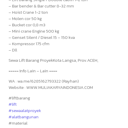
– Bar bender & Bar cutter 8-32 mm
– Hoist Crane 1-2 ton
– Molen cor 50 kg
– Bucket cor 0,8 m3
– Mini crane Engine 500 kg
– Genset Silent / Diesel 15 – 150 kva
– Kompressor 175 cfm
– Dll
Sewa Lift Barang ProyekKota Langsa, Prov.ACEH,
===== Info Lain – Lain ====
WA : wa.me/6285162793322 (Rayhan)
Website : WWW.MULIAKARYAINDONESIA.COM
#liftbarang
#lift
#sewaalatproyek
#alatbangunan
#material