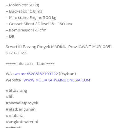
– Molen cor 50 kg
– Bucket cor 0,8 m3
– Mini crane Engine 500 kg
– Genset Silent / Diesel 15 – 150 kva
– Kompressor 175 cfm
– Dll
Sewa Lift Barang Proyek MADIUN, Prov.JAWA TIMUR |0851-
6279-3322
===== Info Lain – Lain ====
WA :
wa.me/6285162793322
(Rayhan)
Website :
WWW.MULIAKARYAINDONESIA.COM
#liftbarang
#lift
#sewaalatproyek
#alatbangunan
#material
#angkutmaterial
#alimak