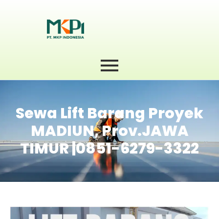
Sewa Lift Barang Proyek
MADIUN, Prov.JAWA
TIMUR |0851-6279-3322