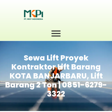
Sewa Lift Proyek
Kontraktor Lift Barang
KOTA BANJARBARU, Lift
Barang 2 Ton | 0851-6279-
3322