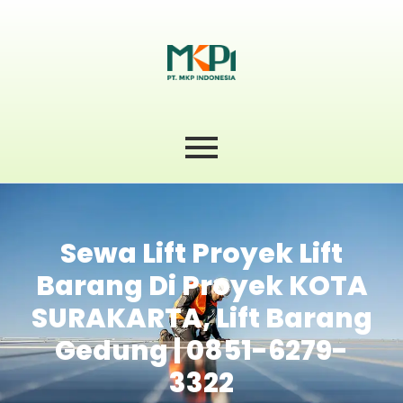
Sewa Lift Proyek Lift
Barang Di Proyek KOTA
SURAKARTA, Lift Barang
Gedung | 0851-6279-
3322