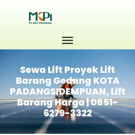
Sewa Lift Proyek Lift
Barang Gedung KOTA
PADANGSIDEMPUAN, Lift
Barang Harga | 0851-
6279-3322