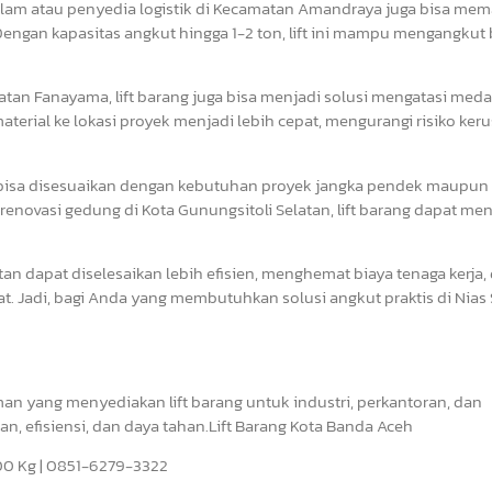
 Dalam atau penyedia logistik di Kecamatan Amandraya juga bisa me
Dengan kapasitas angkut hingga 1-2 ton, lift ini mampu mengangkut
tan Fanayama, lift barang juga bisa menjadi solusi mengatasi med
erial ke lokasi proyek menjadi lebih cepat, mengurangi risiko ker
bel, bisa disesuaikan dengan kebutuhan proyek jangka pendek maupun
novasi gedung di Kota Gunungsitoli Selatan, lift barang dapat men
n dapat diselesaikan lebih efisien, menghemat biaya tenaga kerja,
t. Jadi, bagi Anda yang membutuhkan solusi angkut praktis di Nias 
an yang menyediakan lift barang untuk industri, perkantoran, dan
 efisiensi, dan daya tahan.Lift Barang Kota Banda Aceh
500 Kg | 0851-6279-3322