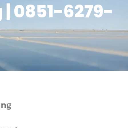
 | 0851-6279-
ang