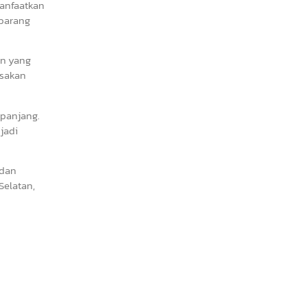
manfaatkan
 barang
an yang
usakan
 panjang.
jadi
 dan
Selatan,