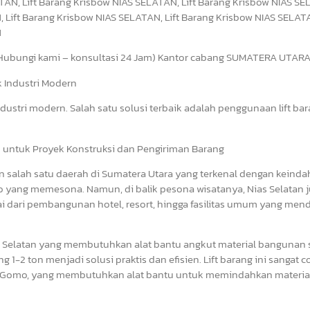
TAN, Lift Barang Krisbow NIAS SELATAN, Lift Barang Krisbow NIAS SEL
Lift Barang Krisbow NIAS SELATAN, Lift Barang Krisbow NIAS SELATA
N
bungi kami – konsultasi 24 Jam) Kantor cabang SUMATERA UTAR
uk Industri Modern
dustri modern. Salah satu solusi terbaik adalah penggunaan lift bar
ien untuk Proyek Konstruksi dan Pengiriman Barang
 salah satu daerah di Sumatera Utara yang terkenal dengan keind
o yang memesona. Namun, di balik pesona wisatanya, Nias Selatan 
i dari pembangunan hotel, resort, hingga fasilitas umum yang me
as Selatan yang membutuhkan alat bantu angkut material bangunan 
ng 1-2 ton menjadi solusi praktis dan efisien. Lift barang ini sangat 
tau Gomo, yang membutuhkan alat bantu untuk memindahkan material