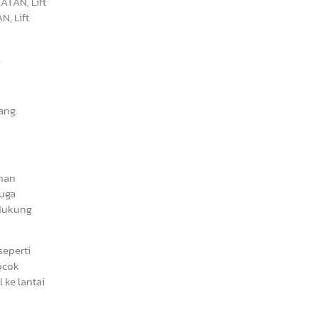
ATAN, Lift
N, Lift
A
ang.
ahan
juga
ndukung
seperti
cocok
 ke lantai