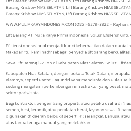
Lift Barang Krisbow NIAS SELATAN, Lift Barang Krisbow NIAS SELA
Barang Krisbow NIAS SELATAN, Lift Barang Krisbow NIAS SELATAN, 
Barang Krisbow NIAS SELATAN, Lift Barang Krisbow NIAS SELATA
WWW.MULIAKARYAINDONESIA.COM (0851-6279-3322 – Rayhan, Hu
Lift Barang PT. Mulia Karya Prima Indonesia: Solusi Efisiensi unt
Efisiensi operasional menjadi kunci keberhasilan dalam dunia in
Makadari itu, kami hadir sebagai penyedia lift barang berkualitas.
Sewa Lift Barang 1-2 Ton di Kabupaten Nias Selatan: Solusi Efis
Kabupaten Nias Selatan, dengan ibukota Teluk Dalam, merupakan
alamnya, seperti Pantai Lagundri yang mendunia dan Pulau Tell
sedang mengalami perkembangan infrastruktur yang pesat, mula
sektor pariwisata.
Bagi kontraktor, pengembang properti, atau pelaku usaha di Ni
semen, besi, keramik, atau peralatan berat, layanan sewa lift bara
digunakan di daerah berbukit seperti Hiliserangkai, Lahusa, a
atas tanpa tenaga manual yang melelahkan.