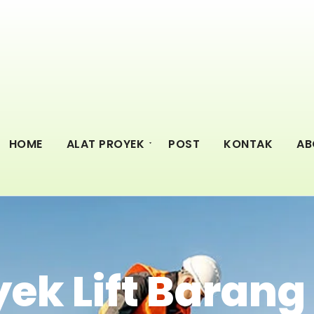
HOME
ALAT PROYEK
POST
KONTAK
AB
yek Lift Baran