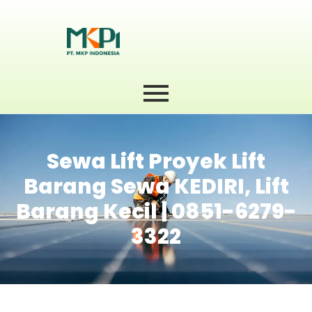
Sewa Lift Proyek Lift
Barang Sewa KEDIRI, Lift
Barang Kecil | 0851-6279-
3322