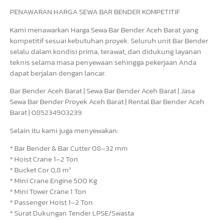
PENAWARAN HARGA SEWA BAR BENDER KOMPETITIF
Kami menawarkan Harga Sewa Bar Bender Aceh Barat yang
kompetitif sesuai kebutuhan proyek. Seluruh unit Bar Bender
selalu dalam kondisi prima, terawat, dan didukung layanan
teknis selama masa penyewaan sehingga pekerjaan Anda
dapat berjalan dengan lancar.
Bar Bender Aceh Barat | Sewa Bar Bender Aceh Barat | Jasa
Sewa Bar Bender Proyek Aceh Barat | Rental Bar Bender Aceh
Barat | 085234903239
Selain itu kami juga menyewakan:
* Bar Bender & Bar Cutter 08–32 mm
* Hoist Crane 1–2 Ton
* Bucket Cor 0,8 m³
* Mini Crane Engine 500 Kg
* Mini Tower Crane 1 Ton
* Passenger Hoist 1–2 Ton
* Surat Dukungan Tender LPSE/Swasta