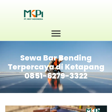
Sewa Bar Bending
Terpercaya di Ketapang
0851-6279-3322