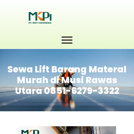
Sewa Lift Barang Materal
Murah di Musi Rawas
Utara 0851-6279-3322