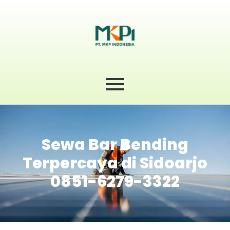
Sewa Bar Bending
Terpercaya di Sidoarjo
0851-6279-3322